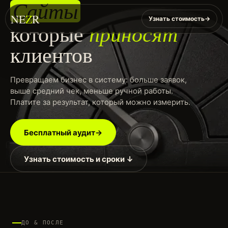
Сайты
С
а
й
т
ы
N
E
Z
R
Узнать стоимость
→
приносят
которые
клиентов
Превращаем бизнес в систему: больше заявок,
выше средний чек, меньше ручной работы.
Платите за результат, который можно измерить.
Бесплатный аудит
→
Узнать стоимость и сроки ↓
ДО & ПОСЛЕ